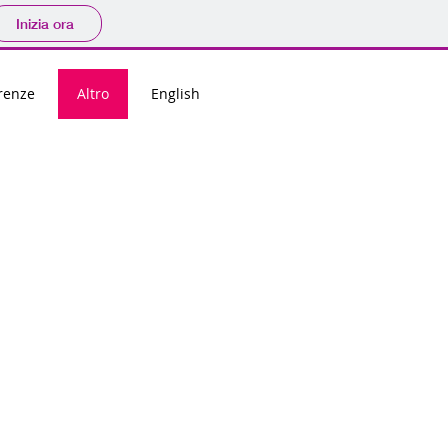
Inizia ora
renze
Altro
English